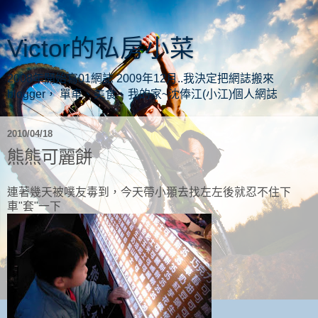
Victor的私房小菜
2008年開始寫01網誌 2009年12月..我決定把網誌搬來
blogger， 單車、美食、我的家~沈俸江(小江)個人網誌
2010/04/18
熊熊可麗餅
連著幾天被噗友毒到，今天帶小頨去找左左後就忍不住下
車"套"一下